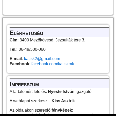
Elérhetőség
Cím:
3400 Mezőkövesd, Jezsuiták tere 3.
Tel.:
06-49/500-060
E-mail:
katisk2@gmail.com
Facebook
:
facebook.com/katiskmk
Impresszum
A tartalomért felelős:
Nyeste István
igazgató
A weblapot szerkeszti:
Kiss Asztrik
Az oldalakon szereplő
fényképek
:
az iskola fotótárából és a
pixabay.com
oldalról