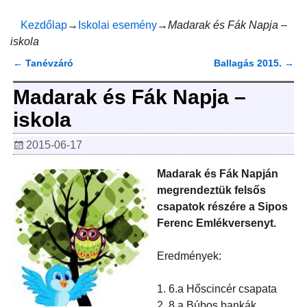
Kezdőlap
→
Iskolai esemény
→
Madarak és Fák Napja –
iskola
←
Tanévzáró
Ballagás 2015.
→
Bejegyzés navigáció
Madarak és Fák Napja –
iskola
2015-06-17
Madarak és Fák Napján
megrendeztük felsős
csapatok részére a Sipos
Ferenc Emlékversenyt.
Eredmények:
1. 6.a Hőscincér csapata
2. 8.a Búbos bankák