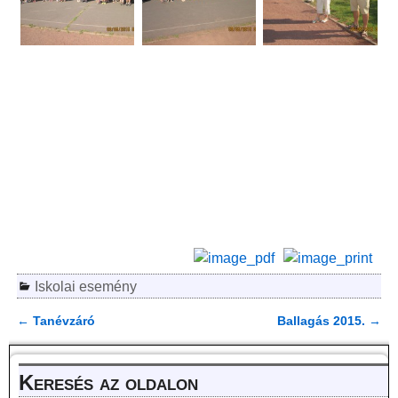
Iskolai esemény
←
Tanévzáró
Ballagás 2015.
→
Bejegyzés navigáció
Keresés az oldalon