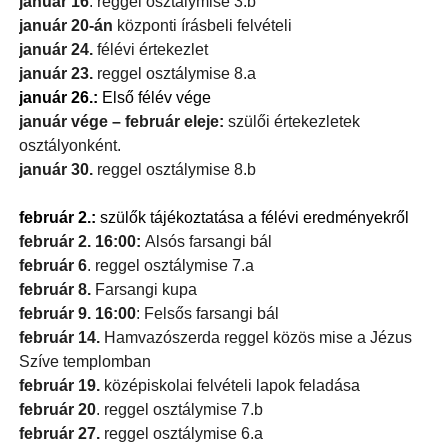
január 16
. reggel osztálymise 3.b
január 20-án
központi írásbeli felvételi
január 24.
félévi értekezlet
január 23.
reggel osztálymise 8.a
január 26.:
Első félév vége
január vége – február eleje:
szülői értekezletek
osztályonként.
január 30.
reggel osztálymise 8.b
február 2.:
szülők tájékoztatása a félévi eredményekről
február 2. 16:00:
Alsós farsangi bál
február 6
. reggel osztálymise 7.a
február 8.
Farsangi kupa
február 9. 16:00
: Felsős farsangi bál
február 14.
Hamvazószerda reggel közös mise a Jézus
Szíve templomban
február 19.
középiskolai felvételi lapok feladása
február 20
. reggel osztálymise 7.b
február 27.
reggel osztálymise 6.a