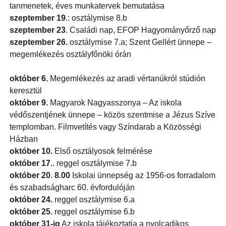
tanmenetek, éves munkatervek bemutatása
szeptember 19
.: osztálymise 8.b
szeptember 23
. Családi nap, EFOP Hagyományőrző nap
szeptember 26.
osztálymise 7.a; Szent Gellért ünnepe –
megemlékezés osztályfőnöki órán
október 6.
Megemlékezés az aradi vértanúkról stúdión
keresztül
október 9.
Magyarok Nagyasszonya – Az iskola
védőszentjének ünnepe – közös szentmise a Jézus Szíve
templomban. Filmvetítés vagy Színdarab a Közösségi
Házban
október 10.
Első osztályosok felmérése
október 17.
. reggel osztálymise 7.b
október 20
.
8.00
Iskolai ünnepség az 1956-os forradalom
és szabadságharc 60. évfordulóján
október 24.
reggel osztálymise 6.a
október 25.
reggel osztálymise 6.b
október 31-ig
Az iskola tájékoztatja a nyolcadikos