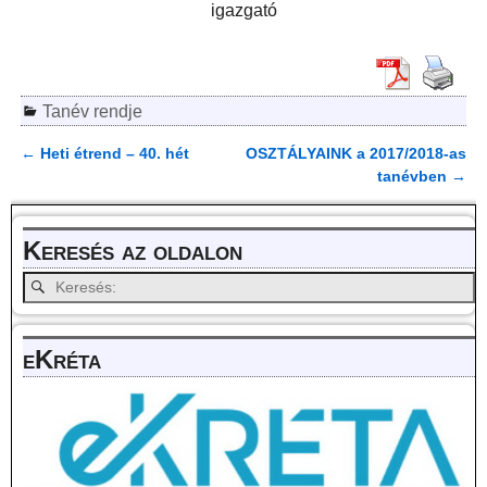
igazgató
Tanév rendje
←
Heti étrend – 40. hét
OSZTÁLYAINK a 2017/2018-as
Bejegyzés navigáció
tanévben
→
Keresés az oldalon
eKréta