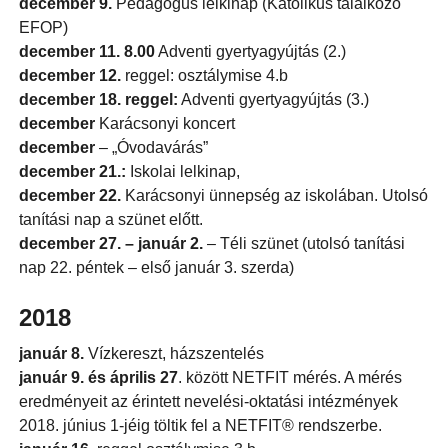
december 9.
Pedagógus lelkinap (Katolikus találkozó
EFOP)
december 11. 8.00
Adventi gyertyagyújtás (2.)
december 12.
reggel: osztálymise 4.b
december 18. reggel:
Adventi gyertyagyújtás (3.)
december
Karácsonyi koncert
december
– „Óvodavárás”
december 21.:
Iskolai lelkinap,
december 22.
Karácsonyi ünnepség az iskolában. Utolsó
tanítási nap a szünet előtt.
december 27. – január 2.
– Téli szünet (utolsó tanítási
nap 22. péntek – első január 3. szerda)
2018
január 8.
Vízkereszt, házszentelés
január 9. és április 27
. között NETFIT mérés. A mérés
eredményeit az érintett nevelési-oktatási intézmények
2018. június 1-jéig töltik fel a NETFIT® rendszerbe.