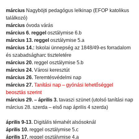
március
Nagyböjti pedagógus lelkinap (EFOP katolikus
találkozó)
március
óvoda várás
március 6. reggel
osztálymise 6.b
március 13. reggel
osztálymise 5.a
március 14.:
Iskolai ünnepség az 1848/49-es forradalom
és szabadságharc tiszteletére
március 20.
reggel osztálymise 5.b
március 24.
Városi keresztút
március 26.
Teremtésvédelmi nap
március 27.
Tanítási nap – gyónási lehetőséggel
beosztás szerint
március 29. – április 3.
tavaszi szünet
(utolsó tanítási nap
március 28. szerda – első nap április 4 szerda)
április 9-13.
Digitális témahét alsósoknál
április 10.
reggel osztálymise 5.c
április 17.
reggel osztálymise 4.a