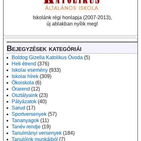
Iskolánk régi honlapja (2007-2013),
új ablakban nyílik meg!
Bejegyzések kategóriái
Boldog Gizella Katolikus Óvoda
(5)
Heti étrend
(376)
Iskolai esemény
(933)
Iskolai hírek
(309)
Ökoiskola
(6)
Órarend
(12)
Osztályaink
(23)
Pályázatok
(40)
Sarud
(17)
Sportversenyek
(57)
Tananyagok
(11)
Tanév rendje
(19)
Tanulmányi versenyek
(184)
Tanulóink munkáiból
(7)