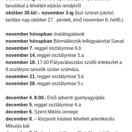
tanulókat a felvételi eljárás rendjéről
október 30-tól – november 3-ig
őszi szünet (utolsó
tanítási nap október 27. péntek, első november 6. hétfő.)
november hónapban
óralátogatások
november hónapban
Bérmálkozók lelkigyakorlat Sarud
november 7.
reggel osztálymise 6.b
november 14.
reggel osztálymise 5.a
november 16.
17.00 Pályaválasztási szülői értekezlet a
8.osztályos tanulók szülei számára.
november 21.
reggel osztálymise 5.b
november 28.
reggel osztálymise 5.c
december 4. 8:00.
: Első adventi gyertyagyújtás
december 5.
reggel osztálymise 4.a
december 6.
Szent Miklós ünnepe
december 8.
– központi írásbeli felvételi jelentkezés
Mikulás bál