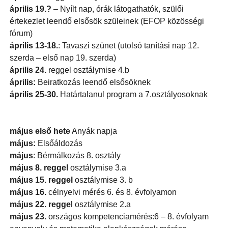
április 19.?
– Nyílt nap, órák látogathatók, szülői
értekezlet leendő elsősök szüleinek (EFOP közösségi
fórum)
április 13-18.
: Tavaszi szünet (utolsó tanítási nap 12.
szerda – első nap 19. szerda)
április 24.
reggel osztálymise 4.b
április:
Beiratkozás leendő elsősöknek
április 25-30.
Határtalanul program a 7.osztályosoknak
május első hete
Anyák napja
május:
Elsőáldozás
május
: Bérmálkozás 8. osztály
május 8. reggel
osztálymise 3.a
május 15.
reggel
osztálymise 3. b
május 16.
célnyelvi mérés 6. és 8. évfolyamon
május 22.
regge
l osztálymise 2.a
május 23.
országos kompetenciamérés:6 – 8. évfolyam