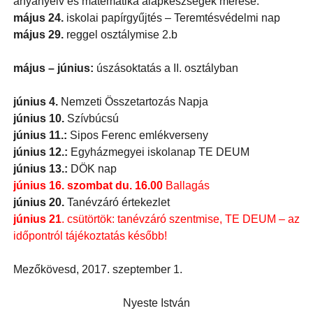
anyanyelv és matematika alapkészségek mérése.
május 24.
iskolai papírgyűjtés – Teremtésvédelmi nap
május 29.
reggel osztálymise 2.b
május – június:
úszásoktatás a II. osztályban
június 4.
Nemzeti Összetartozás Napja
június 10.
Szívbúcsú
június 11.:
Sipos Ferenc emlékverseny
június 12.:
Egyházmegyei iskolanap TE DEUM
június 13.:
DÖK nap
június 16. szombat
du. 16.00
Ballagás
június 20.
Tanévzáró értekezlet
június 21
. csütörtök: tanévzáró szentmise, TE DEUM – az
időpontról tájékoztatás később!
Mezőkövesd, 2017. szeptember 1.
Nyeste István