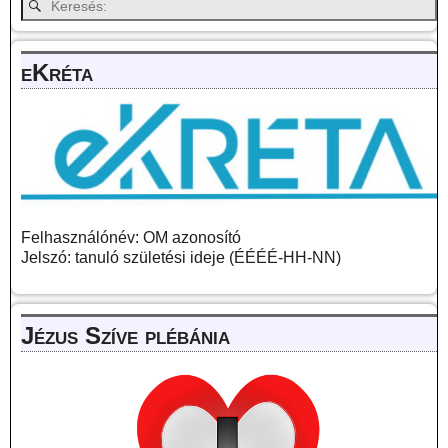
eKréta
Felhasználónév: OM azonosító
Jelszó: tanuló születési ideje (ÉÉÉÉ-HH-NN)
Jézus Szíve plébánia