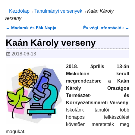
Kezdőlap
→
Tanulmányi versenyek
→
Kaán Károly
verseny
←
Madarak és Fák Napja
Év végi információk
→
Bejegyzés navigáció
Kaán Károly verseny
2018-06-13
2018. április 13-án
Miskolcon került
megrendezésre a Kaán
Károly Országos
Természet- és
Környezetismereti Verseny.
Iskolánk tanulói több
hónapos felkészülést
követően méretették meg
magukat.