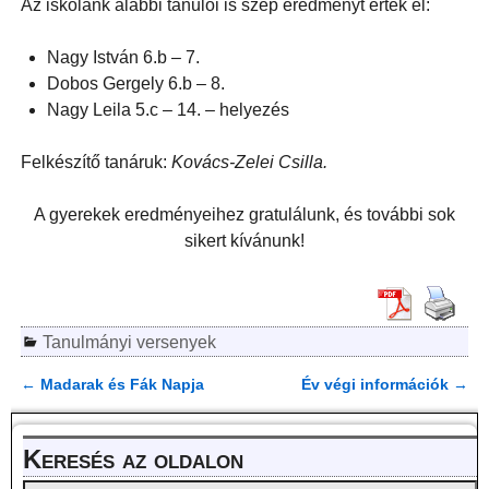
Az iskolánk alábbi tanulói is szép eredményt értek el:
Nagy István 6.b – 7.
Dobos Gergely 6.b – 8.
Nagy Leila 5.c – 14. – helyezés
Felkészítő tanáruk:
Kovács-Zelei Csilla.
A gyerekek eredményeihez gratulálunk, és további sok
sikert kívánunk!
Tanulmányi versenyek
←
Madarak és Fák Napja
Év végi információk
→
Bejegyzés navigáció
Keresés az oldalon