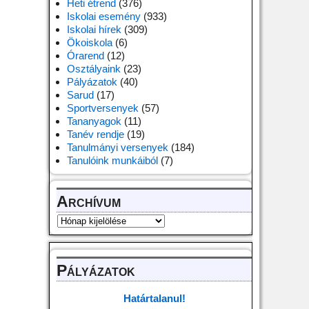
Heti étrend
(376)
Iskolai esemény
(933)
Iskolai hírek
(309)
Ökoiskola
(6)
Órarend
(12)
Osztályaink
(23)
Pályázatok
(40)
Sarud
(17)
Sportversenyek
(57)
Tananyagok
(11)
Tanév rendje
(19)
Tanulmányi versenyek
(184)
Tanulóink munkáiból
(7)
Archívum
Pályázatok
Határtalanul!