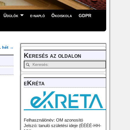
Üdülők
e-napló
Ökoiskola
GDPR
. hét
→
Keresés az oldalon
eKréta
Felhasználónév: OM azonosító
Jelszó: tanuló születési ideje (ÉÉÉÉ-HH-