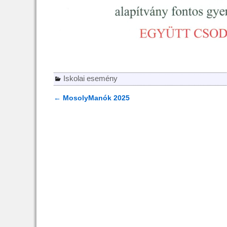
Iskolai esemény
←
MosolyManók 2025
Bejegyzés navigáció