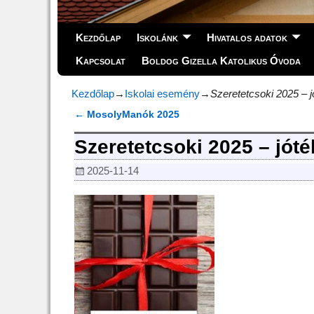
Kezdőlap
Iskolánk
Hivatalos adatok
Kapcsolat
Boldog Gizella Katolikus Óvoda
Kezdőlap
→
Iskolai esemény
→
Szeretetcsoki 2025 – 
←
MosolyManók 2025
Bejegyzés navigáció
Szeretetcsoki 2025 – jót
2025-11-14