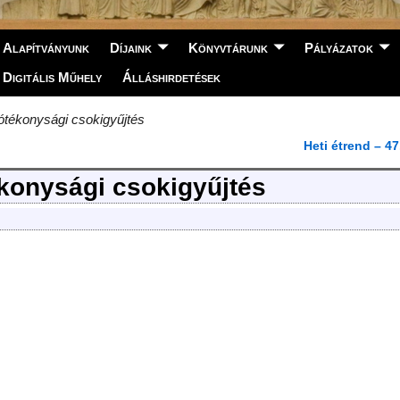
Alapítványunk
Díjaink
Könyvtárunk
Pályázatok
Digitális Műhely
Álláshirdetések
jótékonysági csokigyűjtés
Heti étrend – 47
ékonysági csokigyűjtés