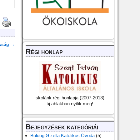
kság
→
Régi honlap
Iskolánk régi honlapja (2007-2013),
új ablakban nyílik meg!
Bejegyzések kategóriái
Boldog Gizella Katolikus Óvoda
(5)