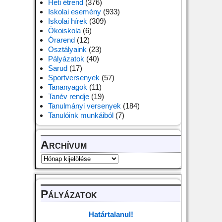
Heti étrend
(376)
Iskolai esemény
(933)
Iskolai hírek
(309)
Ökoiskola
(6)
Órarend
(12)
Osztályaink
(23)
Pályázatok
(40)
Sarud
(17)
Sportversenyek
(57)
Tananyagok
(11)
Tanév rendje
(19)
Tanulmányi versenyek
(184)
Tanulóink munkáiból
(7)
Archívum
Pályázatok
Határtalanul!