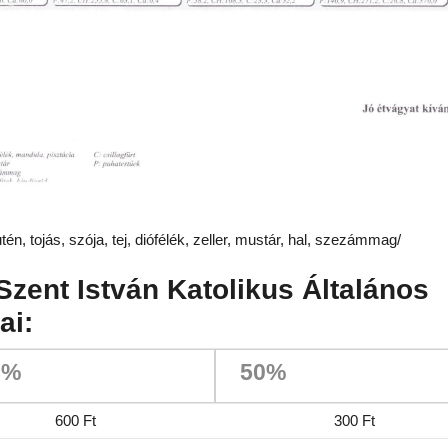
én, tojás, szója, tej, diófélék, zeller, mustár, hal, szezámmag/
Szent István Katolikus Általános
ai:
0%
50%
600 Ft
300 Ft