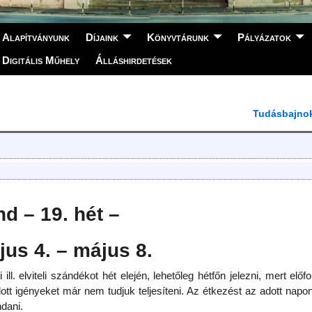
Alapítványunk
Díjaink
Könyvtárunk
Pályázatok
Digitális Műhely
Álláshirdetések
Tudásbajno
nd – 19. hét –
jus 4. – május 8.
ill. elviteli szándékot hét elején, lehetőleg hétfőn jelezni, mert előfo
tt igényeket már nem tudjuk teljesíteni. Az étkezést az adott napo
ndani.