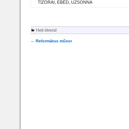
TÍZÓRAI, EBÉD, UZSONNA
Heti étrend
←
Református műsor
Bejegyzés navigáció