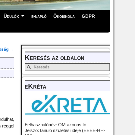
Üdülők
e-napló
Ökoiskola
GDPR
kság
→
Keresés az oldalon
eKréta
rdulhat,
Felhasználónév: OM azonosító
n reggel
Jelszó: tanuló születési ideje (ÉÉÉÉ-HH-