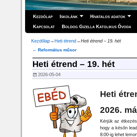
Kezdőlap
Iskolánk
Hivatalos adatok
Kapcsolat
Boldog Gizella Katolikus Óvoda
Kezdőlap
→
Heti étrend
→
Heti étrend – 19. hét
←
Református műsor
Bejegyzés navigáció
Heti étrend – 19. hét
2026-05-04
Heti étre
2026. má
Kérjük az étkezési 
hogy a későn leado
8:00-ig lehet lemo