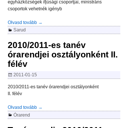
egyházközségek ifjúsági csoportjai, ministráns
csoportok vehetnék igényb
Olvasd tovább →
Sarud
2010/2011-es tanév
órarendjei osztályonként II.
félév
2011-01-15
2010/2011-es tanév órarendjei osztályonként
II. félév
Olvasd tovább →
Órarend