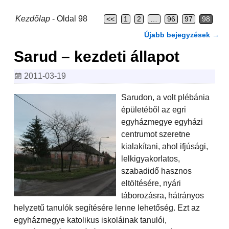
Kezdőlap
- Oldal 98
<<
1
2
…
96
97
98
Újabb bejegyzések
→
Bejegyzés navigáció
Sarud – kezdeti állapot
2011-03-19
Sarudon, a volt plébánia
épületéből az egri
egyházmegye egyházi
centrumot szeretne
kialakítani, ahol ifjúsági,
lelkigyakorlatos,
szabadidő hasznos
eltöltésére, nyári
táborozásra, hátrányos
helyzetű tanulók segítésére lenne lehetőség. Ezt az
egyházmegye katolikus iskoláinak tanulói,