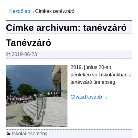
Kezdőlap
→Címkék
tanévzáró
Címke archivum:
tanévzáró
Tanévzáró
2019-06-23
2019. június 20-án,
pénteken volt iskolánkban a
tanévzáró ünnepség.
Olvasd tovább →
Iskolai esemény