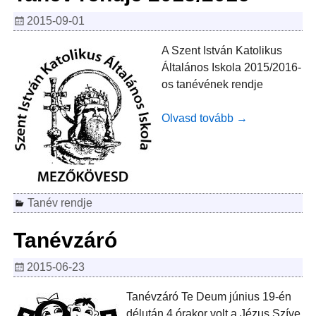
2015-09-01
A Szent István Katolikus
Általános Iskola 2015/2016-
os tanévének rendje
Olvasd tovább →
Tanév rendje
Tanévzáró
2015-06-23
Tanévzáró Te Deum június 19-én
délután 4 órakor volt a Jézus Szíve