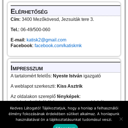
Elérhetőség
Cím:
3400 Mezőkövesd, Jezsuiták tere 3.
Tel.:
06-49/500-060
E-mail:
katisk2@gmail.com
Facebook
:
facebook.com/katiskmk
Impresszum
A tartalomért felelős:
Nyeste István
igazgató
A weblapot szerkeszti:
Kiss Asztrik
Az oldalakon szereplő
fényképek
:
az iskola fotótárából és a
pixabay.com
oldalról
származnak.
Kedves Látogató! Tájékoztatjuk, hogy a honlap a felhasználói
élmény fokozásának érdekében sütiket alkalmaz. A honlapunk
használatával ön a tájékoztatásunkat tudomásul veszi.
©2026 -
Szent István Katolikus Általános Iskola és Óvoda