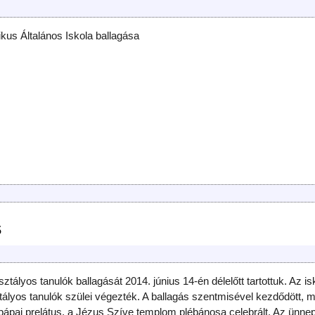
ikus Általános Iskola ballagása
s
ztályos tanulók ballagását 2014. június 14-én délelőtt tartottuk. Az is
ztályos tanulók szülei végezték. A ballagás szentmisével kezdődött, m
pápai prelátus, a Jézus Szíve templom plébánosa celebrált. Az ünne