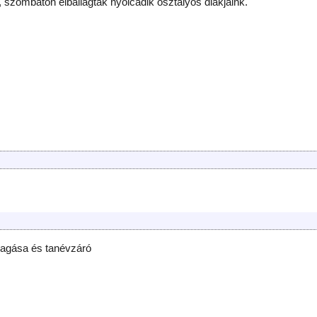
, szombaton elballagtak nyolcadik osztályos diákjaink.
llagása és tanévzáró