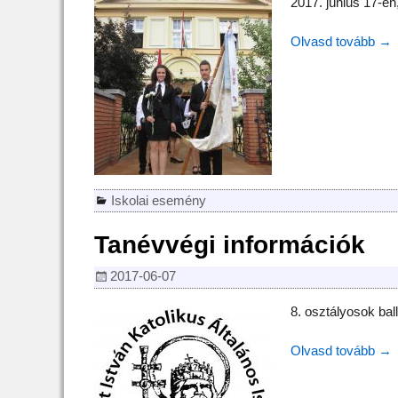
2017. június 17-én
Olvasd tovább →
Iskolai esemény
Tanévvégi információk
2017-06-07
8. osztályosok ba
Olvasd tovább →