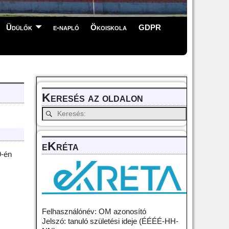
Üdülők
e-napló
Ökoiskola
GDPR
Keresés az oldalon
eKréta
9-én
Felhasználónév: OM azonosító
Jelszó: tanuló születési ideje (ÉÉÉÉ-HH-