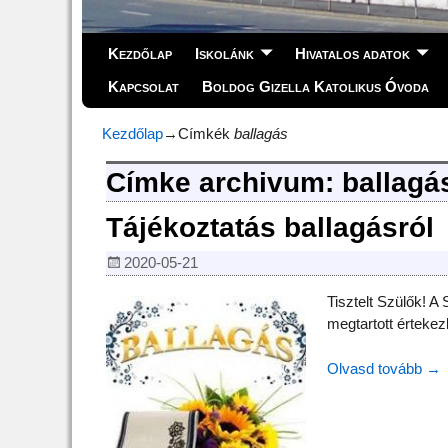
Kezdőlap
Iskolánk
Hivatalos adatok
Kapcsolat
Boldog Gizella Katolikus Óvoda
Kezdőlap
→Címkék
ballagás
Címke archivum:
ballagá
Tájékoztatás ballagásról
2020-05-21
Tisztelt Szülők! A
megtartott értekez
Olvasd tovább →