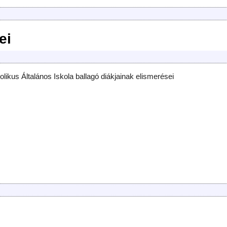
ei
olikus Általános Iskola ballagó diákjainak elismerései