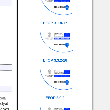
EFOP 3.1.8-17
EFOP 3.3.2-16
EFOP 3.9.2
kola
elyet
pélyes