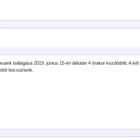
saink ballagása 2019. június 15-én délután 4 órakor kezdődött. A két
lótól búcsúztunk.