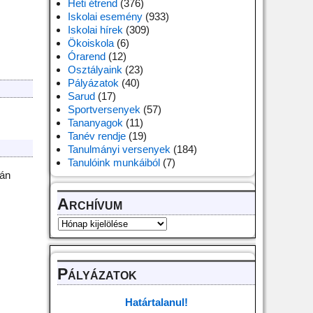
Heti étrend
(376)
Iskolai esemény
(933)
Iskolai hírek
(309)
Ökoiskola
(6)
Órarend
(12)
Osztályaink
(23)
Pályázatok
(40)
Sarud
(17)
Sportversenyek
(57)
Tananyagok
(11)
Tanév rendje
(19)
Tanulmányi versenyek
(184)
Tanulóink munkáiból
(7)
ván
Archívum
Pályázatok
Határtalanul!