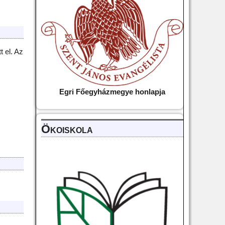
t el. Az
Egri Főegyházmegye
honlapja
Ökoiskola